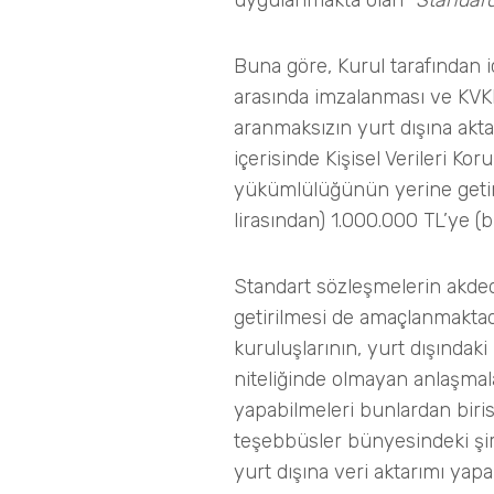
uygulanmakta olan “
Standard
Buna göre, Kurul tarafından iç
arasında imzalanması ve KVKK’n
aranmaksızın yurt dışına aktar
içerisinde Kişisel Verileri K
yükümlülüğünün yerine getiril
lirasından) 1.000.000 TL’ye (
Standart sözleşmelerin akded
getirilmesi de amaçlanmaktad
kuruluşlarının, yurt dışındak
niteliğinde olmayan anlaşmala
yapabilmeleri bunlardan biris
teşebbüsler bünyesindeki şirke
yurt dışına veri aktarımı yapa