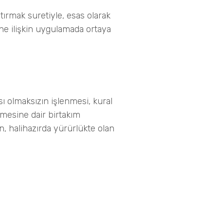
ştırmak suretiyle, esas olarak
sine ilişkin uygulamada ortaya
ası olmaksızın işlenmesi, kural
lenmesine dair birtakım
in, halihazırda yürürlükte olan