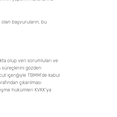
e olan başvuruların, bu
kta olup veri sorumluları ve
m süreçlerini gözden
evcut içeriğiyle TBMM’de kabul
arafından çıkarılması
leşme hükümleri KVKK’ya