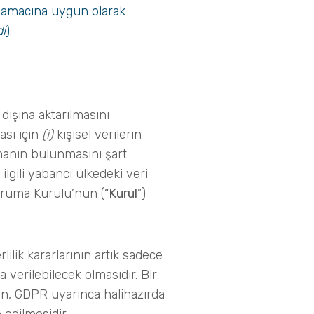
et amacına uygun olarak
i
).
 dışına aktarılmasını
ması için
(i)
kişisel verilerin
manın bulunmasını şart
gili yabancı ülkedeki veri
Koruma Kurulu’nun (“
Kurul
”)
lilik kararlarının artık sadece
a verilebilecek olmasıdır. Bir
çin, GDPR uyarınca halihazırda