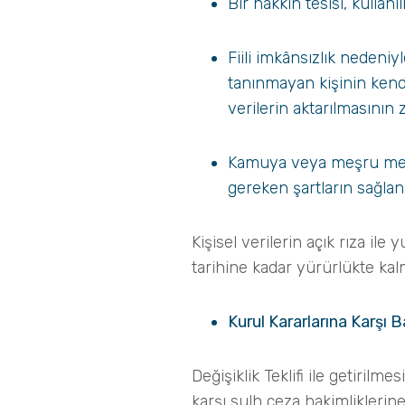
Bir hakkın tesisi, kullan
Fiili imkânsızlık nedeni
tanınmayan kişinin kend
verilerin aktarılmasının
Kamuya veya meşru menfaa
gereken şartların sağlan
Kişisel verilerin açık rıza il
tarihine kadar yürürlükte ka
Kurul Kararlarına Karşı 
Değişiklik Teklifi ile getirilm
karşı sulh ceza hakimlikleri