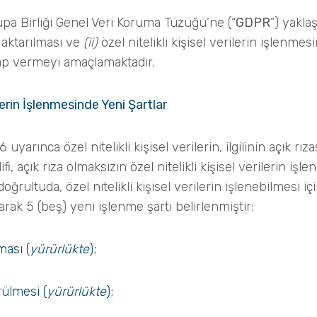
vrupa Birliği Genel Veri Koruma Tüzüğü’ne (“
GDPR
”) yakla
a aktarılması ve
(ii)
özel nitelikli kişisel verilerin işlenme
ap vermeyi amaçlamaktadır.
ilerin İşlenmesinde Yeni Şartlar
arınca özel nitelikli kişisel verilerin, ilgilinin açık rız
lifi, açık rıza olmaksızın özel nitelikli kişisel verilerin iş
ğrultuda, özel nitelikli kişisel verilerin işlenebilmesi iç
larak 5 (beş) yeni işlenme şartı belirlenmiştir:
lması (
yürürlükte
);
ülmesi (
yürürlükte
);