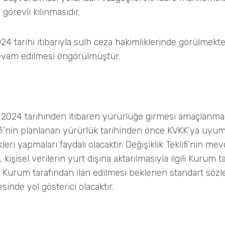
görevli kılınmasıdır.
024 tarihi itibarıyla sulh ceza hakimliklerinde görülmekt
evam edilmesi öngörülmüştür.
ran 2024 tarihinden itibaren yürürlüğe girmesi amaçlanma
klifi’nin planlanan yürürlük tarihinden önce KVKK’ya uyu
kleri yapmaları faydalı olacaktır. Değişiklik Teklifi’nin m
kişisel verilerin yurt dışına aktarılmasıyla ilgili Kurum t
 Kurum tarafından ilan edilmesi beklenen standart söz
nde yol gösterici olacaktır.