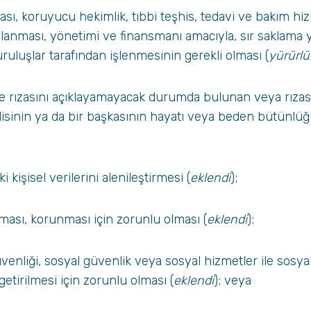
ı, koruyucu hekimlik, tıbbi teşhis, tedavi ve bakım hi
anlanması, yönetimi ve finansmanı amacıyla, sır saklama
ruluşlar tarafından işlenmesinin gerekli olması (
yürürlü
yle rızasını açıklayamayacak durumda bulunan veya rızası
isinin ya da bir başkasının hayatı veya beden bütünlü
eki kişisel verilerini alenileştirmesi (
eklendi
);
ılması, korunması için zorunlu olması (
eklendi
);
güvenliği, sosyal güvenlik veya sosyal hizmetler ile sosy
etirilmesi için zorunlu olması (
eklendi
); veya