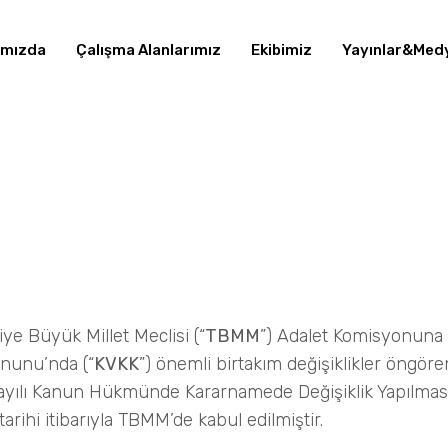
ımızda
Çalışma Alanlarımız
Ekibimiz
Yayınlar&Med
ye Büyük Millet Meclisi (“
TBMM
”) Adalet Komisyonuna 
anunu’nda (“
KVKK
”) önemli birtakım değişiklikler öng
ayılı Kanun Hükmünde Kararnamede Değişiklik Yapılması
 tarihi itibarıyla TBMM’de kabul edilmiştir.