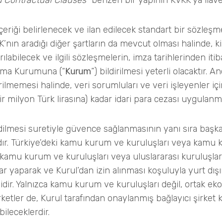
 Contractual Clauses
” benzeri bir yapının KVKK’ya ilave
eriği belirlenecek ve ilan edilecek standart bir sözleşme
ın aradığı diğer şartların da mevcut olması halinde, kişi
ılabilecek ve ilgili sözleşmelerin, imza tarihlerinden iti
oruma Kurumuna (“
Kurum
”) bildirilmesi yeterli olacaktır. A
memesi halinde, veri sorumluları ve veri işleyenler için
bir milyon Türk lirasına) kadar idari para cezası uygulan
ilmesi suretiyle güvence sağlanmasının yanı sıra başk
ır. Türkiye’deki kamu kurum ve kuruluşları veya kamu 
i kamu kurum ve kuruluşları veya uluslararası kuruluşlar
r yaparak ve Kurul’dan izin alınması koşuluyla yurt dışı
idir. Yalnızca kamu kurum ve kuruluşları değil, ortak e
tler de, Kurul tarafından onaylanmış bağlayıcı şirket kur
bileceklerdir.