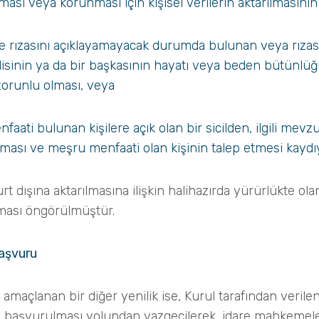
ılması veya korunması için kişisel verilerin aktarılmasını
yle rızasını açıklayamayacak durumda bulunan veya rızası
isinin ya da bir başkasının hayatı veya beden bütünlüğ
 zorunlu olması, veya
ti bulunan kişilere açık olan bir sicilden, ilgili mevzua
ması ve meşru menfaati olan kişinin talep etmesi kaydıy
e yurt dışına aktarılmasına ilişkin halihazırda yürürlükte 
lması öngörülmüştür.
Başvuru
esi amaçlanan bir diğer yenilik ise, Kurul tarafından verile
ne başvurulması yolundan vazgeçilerek, idare mahkemeler