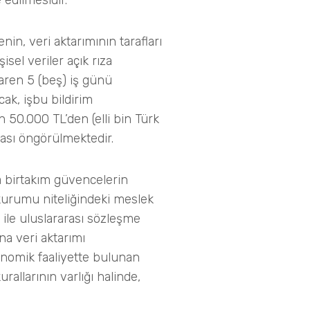
 edilmesidir.
nin, veri aktarımının tarafları
sel veriler açık rıza
baren 5 (beş) iş günü
ncak, işbu bildirim
 50.000 TL’den (elli bin Türk
ması öngörülmektedir.
a birtakım güvencelerin
kurumu niteliğindeki meslek
 ile uluslararası sözleşme
na veri aktarımı
konomik faaliyette bulunan
allarının varlığı halinde,