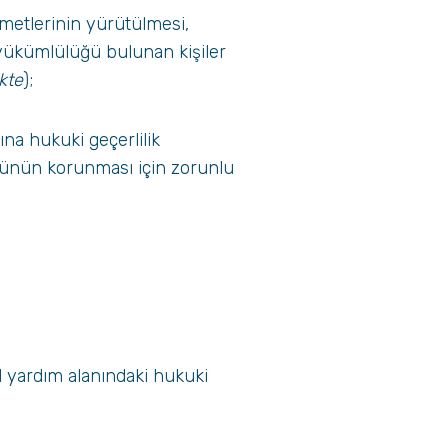
zmetlerinin yürütülmesi,
 yükümlülüğü bulunan kişiler
kte
);
na hukuki geçerlilik
ğünün korunması için zorunlu
al yardım alanındaki hukuki