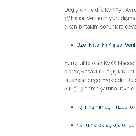
Değişiklik Teklifi, KVKK’yı, A
(i)
kişisel verilerin yurt dışın
çıkan birtakım sorunlara cev
Özel Nitelikli Kişisel Ver
Yürürlükte olan KVKK Madde 6 uy
olarak, yasaktır. Değişiklik Tek
istisnalar öngörmektedir. Bu do
3 (üç) işlenme şartına ilave o
İlgili kişinin açık rızası o
Kanunlarda açıkça öngör