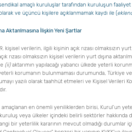
ya sendikal amaçlı kuruluşlar tarafından kuruluşun faaliy
ı olarak ve üçüncü kişilere açıklanmamak kaydı ile (
eklend
ına Aktarılmasına İlişkin Yeni Şartlar
işisel verilerin, ilgili kişinin açık rızası olmaksızın yurt
açık rızası olmaksızın kişisel verilerin yurt dışına aktarıl
ve
(ii)
aktarımın yapılacağı yabancı ülkede yeterli korun
yeterli korumanın bulunmaması durumunda, Türkiye ve il
umayı yazılı olarak taahhüt etmeleri ve Kişisel Verileri 
ır.
esi amaçlanan en önemli yeniliklerden birisi, Kurul’un yeter
 kuruluş veya ülkeler içindeki belirli sektörler hakkında d
hangi bir yeterlilik kararının mevcut olmadığı durumlar i